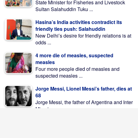
State Minister for Fisheries and Livestock
Sultan Salahuddin Tuku ...
Hasina’s India activities contradict its
friendly ties push: Salahuddin
New Delhi’s desire for friendly relations is at
odds ...
4 more die of measles, suspected
measles
Four more people died of measles and
suspected measles ...
Jorge Messi, Lionel Messi’s father, dies at
68
Jorge Messi, the father of Argentina and Inter
Miami ...
At least 20 killed in Central African
Republic tanker crash
At least 20 people were killed and several