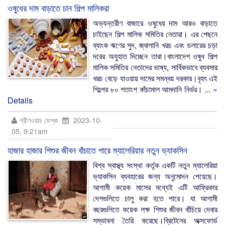
ওষুধের দাম বাড়াতে চান শিল্প মালিকরা
অভ্যন্তরীণ বাজারে ওষুধের দাম আরও বাড়াতে
চাইছেন শিল্প মালিক সমিতির নেতারা। এর পেছনে
ব্যাংক ঋণের সুদ, জ্বালানি খরচ এবং ডলারের চড়া
দরের অযুহাত দিচ্ছেন তারা।বাংলাদেশ ওষুধ শিল্প
মালিক সমিতির নেতাদের ভাষ্য, সার্বিকভাবে ব্যবসার
খরচ বেড়ে যাওয়ায় দামের সমন্বয় দরকার।বৃহৎ এই
শিল্পের ৮০ শতাংশ কাঁচামাল আমদানি নির্ভর। ...
»
Details
গ্রীণওয়াচ ডেস্ক
2023-10-
05, 9:21am
হাজার হাজার শিশুর জীবন বাঁচাতে পারে ম্যালেরিয়ার নতুন ভ্যাকসিন
বিশ্ব স্বাস্থ্য সংস্থা কর্তৃক একটি নতুন ম্যালেরিয়া
ভ্যাকসিন ব্যবহারের জন্য অনুমোদন পেয়েছে।
আগামী কয়েক মাসের মধ্যেই এটি আফ্রিকার
দেশগুলিতে চালু করা হতে পারে। যা আগামী
বছরগুলিতে কয়েক লক্ষ শিশুর জীবন বাঁচিয়ে দেবার
সম্ভাবনা তৈরি করেছে।ব্রিটেনের অক্সফোর্ড