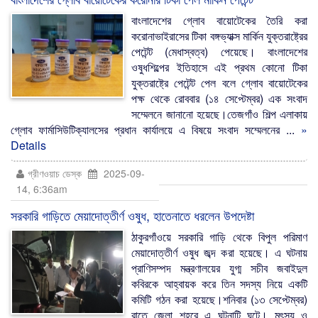
বাংলাদেশের গ্লোব বায়োটেকের তৈরি করা
করোনাভাইরাসের টিকা বঙ্গভ্যাক্স মার্কিন যুক্তরাষ্ট্রের
পেটেন্ট (মেধাস্বত্ব) পেয়েছে। বাংলাদেশের
ওষুধশিল্পের ইতিহাসে এই প্রথম কোনো টিকা
যুক্তরাষ্ট্রে পেটেন্ট পেল বলে গ্লোব বায়োটেকের
পক্ষ থেকে রোববার (১৪ সেপ্টেম্বর) এক সংবাদ
সম্মেলনে জানানো হয়েছে।তেজগাঁও শিল্প এলাকায়
গ্লোব ফার্মাসিউটিক্যালসের প্রধান কার্যালয়ে এ বিষয়ে সংবাদ সম্মেলনের ...
»
Details
গ্রীণওয়াচ ডেস্ক
2025-09-
14, 6:36am
সরকারি গাড়িতে মেয়াদোত্তীর্ণ ওষুধ, হাতেনাতে ধরলেন উপদেষ্টা
ঠাকুরগাঁওয়ে সরকারি গাড়ি থেকে বিপুল পরিমাণ
মেয়াদোত্তীর্ণ ওষুধ জব্দ করা হয়েছে। এ ঘটনায়
প্রাণিসম্পদ মন্ত্রণালয়ের যুগ্ম সচীব জবাইদুল
কবিরকে আহ্বায়ক করে তিন সদস্য নিয়ে একটি
কমিটি গঠন করা হয়েছে।শনিবার (১৩ সেপ্টেম্বর)
রাতে জেলা শহরে এ ঘটনাটি ঘটে। মৎস্য ও