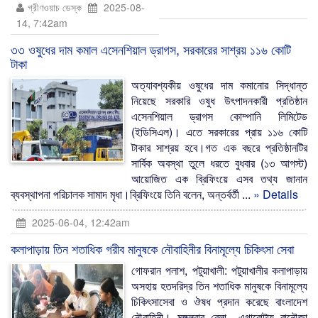
গ্রীণওয়াচ ডেস্ক
2025-08-
14, 7:42am
৩৩ ওষুধের দাম কমাল এসেনশিয়াল ড্রাগস, সরকারের সাশ্রয় ১১৬ কোটি
টাকা
অত্যাবশ্যকীয় ওষুধের দাম কমানোর সিদ্ধান্ত
নিয়েছে সরকারি ওষুধ উৎপাদনকারী প্রতিষ্ঠান
এসেনশিয়াল ড্রাগস কোম্পানি লিমিটেড
(ইডিসিএল)। এতে সরকারের প্রায় ১১৬ কোটি
টাকার সাশ্রয় হবে।গত এক বছরে প্রতিষ্ঠানটির
সার্বিক অবস্থা তুলে ধরতে বুধবার (১৩ আগস্ট)
আয়োজিত এক ব্রিফিংয়ে এসব তথ্য জানান
ব্যবস্থাপনা পরিচালক সামাদ মৃধা।ব্রিফিংয়ে তিনি বলেন, অন্তর্বর্তী ...
» Details
2025-06-04, 12:42am
কলাপাড়ায় তিন শতাধিক গরীব মানুষকে নৌবাহিনীর বিনামূল্যে চিকিৎসা সেবা
গোফরান পলাশ, পটুয়াখালী: পটুয়াখালীর কলাপাড়ায়
অসহায় হতদরিদ্র তিন শতাধিক মানুষকে বিনামূল্যে
চিকিৎসাসেবা ও ঔষধ প্রদান করেছে বাংলাদেশ
নৌবাহিনী। মঙ্গলবার বেলা এগারোটায় বানৌজা