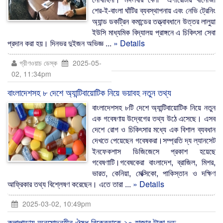
শের-ই-বাংলা ঘাঁটির ব্যবস্থাপনায় এবং নেভি ট্রেনিং
অ্যান্ড ডকট্রিন কমান্ডের তত্ত্বাবধানে উত্তর লালুয়া
ইউসি মাধ্যমিক বিদ্যালয় প্রাঙ্গনে এ চিকিৎসা সেবা
প্রদান করা হয়। দিনভর দুইজন অভিজ্ঞ ...
» Details
গ্রীণওয়াচ ডেস্ক
2025-05-
02, 11:34pm
বাংলাদেশসহ ৮ দেশে অ্যান্টিবায়োটিক নিয়ে ভয়াবহ নতুন তথ্য
বাংলাদেশসহ ৮টি দেশে অ্যান্টিবায়োটিক নিয়ে নতুন
এক গবেষণায় উদ্বেগের তথ্য উঠে এসেছে। এসব
দেশে রোগ ও চিকিৎসার মধ্যে এক বিশাল ব্যবধান
দেখতে পেয়েছেন গবেষকরা।সম্প্রতি দ্য ল্যানসেট
ইনফেকশাস ডিজিজেসে প্রকাশ হয়েছে
গবেষণাটি।গবেষকেরা বাংলাদেশ, ব্রাজিল, মিশর,
ভারত, কেনিয়া, মেক্সিকো, পাকিস্তান ও দক্ষিণ
আফ্রিকার তথ্য বিশ্লেষণ করেছেন। এতে তারা ...
» Details
2025-03-02, 10:49pm
কলাপাড়ায় অনুমোদনহীন ঔষধ বিক্রেতাকে ২০ হাজার টাকা দন্ড