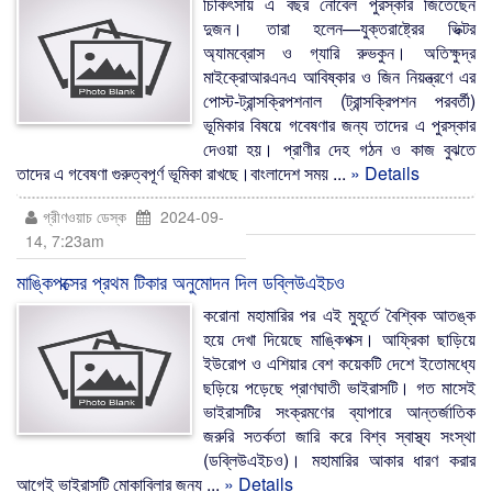
চিকিৎসায় এ বছর নোবেল পুরস্কার জিতেছেন
দুজন। তারা হলেন—যুক্তরাষ্ট্রের ভিক্টর
অ্যামব্রোস ও গ্যারি রুভকুন। অতিক্ষুদ্র
মাইক্রোআরএনএ আবিষ্কার ও জিন নিয়ন্ত্রণে এর
পোস্ট-ট্রান্সক্রিপশনাল (ট্রান্সক্রিপশন পরবর্তী)
ভূমিকার বিষয়ে গবেষণার জন্য তাদের এ পুরস্কার
দেওয়া হয়। প্রাণীর দেহ গঠন ও কাজ বুঝতে
তাদের এ গবেষণা গুরুত্বপূর্ণ ভূমিকা রাখছে।বাংলাদেশ সময় ...
» Details
গ্রীণওয়াচ ডেস্ক
2024-09-
14, 7:23am
মাঙ্কিপক্সের প্রথম টিকার অনুমোদন দিল ডব্লিউএইচও
করোনা মহামারির পর এই মুহূর্তে বৈশ্বিক আতঙ্ক
হয়ে দেখা দিয়েছে মাঙ্কিপক্স। আফ্রিকা ছাড়িয়ে
ইউরোপ ও এশিয়ার বেশ কয়েকটি দেশে ইতোমধ্যে
ছড়িয়ে পড়েছে প্রাণঘাতী ভাইরাসটি। গত মাসেই
ভাইরাসটির সংক্রমণের ব্যাপারে আন্তর্জাতিক
জরুরি সতর্কতা জারি করে বিশ্ব স্বাস্থ্য সংস্থা
(ডব্লিউএইচও)। মহামারির আকার ধারণ করার
আগেই ভাইরাসটি মোকাবিলার জন্য ...
» Details