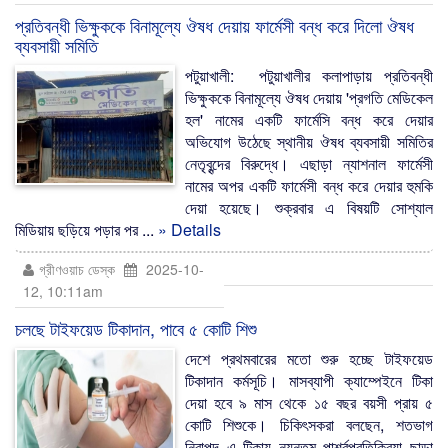
প্রতিবন্ধী ভিক্ষুককে বিনামূল্যে ঔষধ দেয়ায় ফার্মেসী বন্ধ করে দিলো ঔষধ
ব্যবসায়ী সমিতি
পটুয়াখালী: পটুয়াখালীর কলাপাড়ায় প্রতিবন্ধী
ভিক্ষুককে বিনামূল্যে ঔষধ দেয়ায় 'প্রগতি মেডিকেল
হল' নামের একটি ফার্মেসি বন্ধ করে দেয়ার
অভিযোগ উঠেছে স্থানীয় ঔষধ ব্যবসায়ী সমিতির
নেতৃবৃন্দের বিরুদ্ধে। এছাড়া ন্যাশনাল ফার্মেসী
নামের অপর একটি ফার্মেসী বন্ধ করে দেয়ার হুমকি
দেয়া হয়েছে। শুক্রবার এ বিষয়টি সোশ্যাল
মিডিয়ায় ছড়িয়ে পড়ার পর ...
» Details
গ্রীণওয়াচ ডেস্ক
2025-10-
12, 10:11am
চলছে টাইফয়েড টিকাদান, পাবে ৫ কোটি শিশু
দেশে প্রথমবারের মতো শুরু হচ্ছে টাইফয়েড
টিকাদান কর্মসূচি। মাসব্যাপী ক্যাম্পেইনে টিকা
দেয়া হবে ৯ মাস থেকে ১৫ বছর বয়সী প্রায় ৫
কোটি শিশুকে। চিকিৎসকরা বলছেন, শতভাগ
নিরাপদ এ টিকায় ন্যূনতম পার্শ্বপ্রতিক্রিয়া ছাড়া