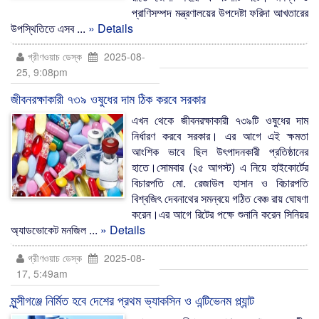
প্রাণিসম্পদ মন্ত্রণালয়ের উপদেষ্টা ফরিদা আখতারের
উপস্থিতিতে এসব ...
» Details
গ্রীণওয়াচ ডেস্ক
2025-08-
25, 9:08pm
জীবনরক্ষাকারী ৭৩৯ ওষুধের দাম ঠিক করবে সরকার
এখন থেকে জীবনরক্ষাকারী ৭৩৯টি ওষুধের দাম
নির্ধারণ করবে সরকার। এর আগে এই ক্ষমতা
আংশিক ভাবে ছিল উৎপাদনকারী প্রতিষ্ঠানের
হাতে।সোমবার (২৫ আগস্ট) এ নিয়ে হাইকোর্টের
বিচারপতি মো. রেজাউল হাসান ও বিচারপতি
বিশ্বজিৎ দেবনাথের সমন্বয়ে গঠিত বেঞ্চ রায় ঘোষণা
করেন।এর আগে রিটের পক্ষে শুনানি করেন সিনিয়র
অ্যাডভোকেট মনজিল ...
» Details
গ্রীণওয়াচ ডেস্ক
2025-08-
17, 5:49am
মুন্সীগঞ্জে নির্মিত হবে দেশের প্রথম ভ্যাকসিন ও এন্টিভেনম প্ল্যান্ট