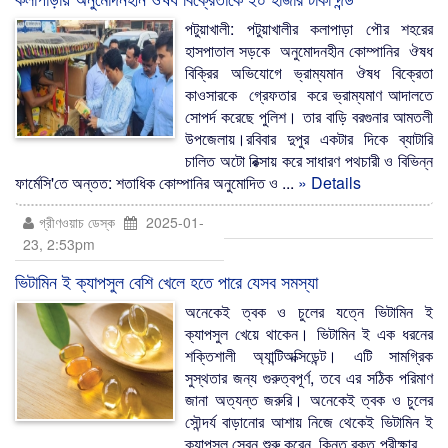
পটুয়াখালী: পটুয়াখালীর কলাপাড়া পৌর শহরের
হাসপাতাল সড়কে অনুমোদনহীন কোম্পানির ঔষধ
বিক্রির অভিযোগে ভ্রাম্যমান ঔষধ বিক্রেতা
কাওসারকে গ্রেফতার করে ভ্রাম্যমাণ আদালতে
সোপর্দ করেছে পুলিশ। তার বাড়ি বরগুনার আমতলী
উপজেলায়।রবিবার দুপুর একটার দিকে ব্যাটারি
চালিত অটো রিক্সায় করে সাধারণ পথচারী ও বিভিন্ন
ফার্মেসি'তে অন্তত: শতাধিক কোম্পানির অনুমোদিত ও ...
» Details
গ্রীণওয়াচ ডেস্ক
2025-01-
23, 2:53pm
ভিটামিন ই ক্যাপসুল বেশি খেলে হতে পারে যেসব সমস্যা
অনেকেই ত্বক ও চুলের যত্নে ভিটামিন ই
ক্যাপসুল খেয়ে থাকেন। ভিটামিন ই এক ধরনের
শক্তিশালী অ্যান্টিঅক্সিডেন্ট। এটি সামগ্রিক
সুস্থতার জন্য গুরুত্বপূর্ণ, তবে এর সঠিক পরিমাণ
জানা অত্যন্ত জরুরি। অনেকেই ত্বক ও চুলের
সৌন্দর্য বাড়ানোর আশায় নিজে থেকেই ভিটামিন ই
ক্যাপসুল সেবন শুরু করেন, কিন্তু রক্ত পরীক্ষার ...