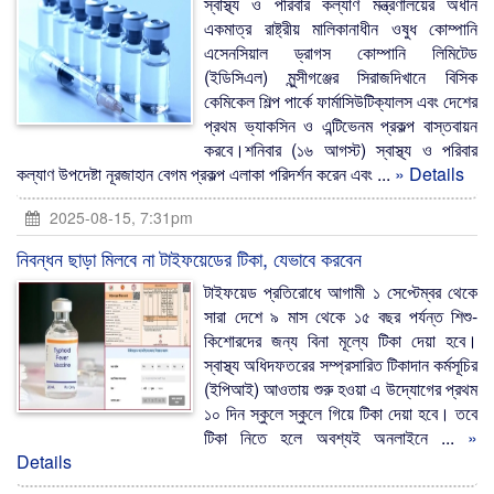
স্বাস্থ্য ও পরিবার কল্যাণ মন্ত্রণালয়ের অধীন
একমাত্র রাষ্ট্রীয় মালিকানাধীন ওষুধ কোম্পানি
এসেনসিয়াল ড্রাগস কোম্পানি লিমিটেড
(ইডিসিএল) মুন্সীগঞ্জের সিরাজদিখানে বিসিক
কেমিকেল শিল্প পার্কে ফার্মাসিউটিক্যালস এবং দেশের
প্রথম ভ্যাকসিন ও এন্টিভেনম প্রকল্প বাস্তবায়ন
করবে।শনিবার (১৬ আগস্ট) স্বাস্থ্য ও পরিবার
কল্যাণ উপদেষ্টা নূরজাহান বেগম প্রকল্প এলাকা পরিদর্শন করেন এবং ...
» Details
2025-08-15, 7:31pm
নিবন্ধন ছাড়া মিলবে না টাইফয়েডের টিকা, যেভাবে করবেন
টাইফয়েড প্রতিরোধে আগামী ১ সেপ্টেম্বর থেকে
সারা দেশে ৯ মাস থেকে ১৫ বছর পর্যন্ত শিশু-
কিশোরদের জন্য বিনা মূল্যে টিকা দেয়া হবে।
স্বাস্থ্য অধিদফতরের সম্প্রসারিত টিকাদান কর্মসূচির
(ইপিআই) আওতায় শুরু হওয়া এ উদ্যোগের প্রথম
১০ দিন স্কুলে স্কুলে গিয়ে টিকা দেয়া হবে। তবে
টিকা নিতে হলে অবশ্যই অনলাইনে ...
»
Details