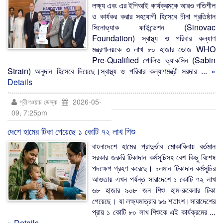
লক্ষ্য এবং এর ইপিআই কার্যক্রমকে আরও গতিশীল
ও কার্যকর করার সহযোগী হিসেবে চীনা প্রতিষ্ঠান
সিনোভ্যাক ফাউন্ডেশন (Sinovac
Foundation) স্বাস্থ্য ও পরিবার কল্যাণ
মন্ত্রণালয়কে ৩ লাখ ৮০ হাজার ডোজ WHO
Pre-Qualified পোলিও ভ্যাকসিন (Sabin
Strain) অনুদান হিসেবে দিয়েছে।স্বাস্থ্য ও পরিবার কল্যাণমন্ত্রী সরদার ...
»
Details
গ্রীণওয়াচ ডেস্ক
2026-05-
09, 7:25pm
দেশে হামের টিকা পেয়েছে ১ কোটি ৭২ লাখ শিশু
বাংলাদেশে হামের প্রাদুর্ভাব মোকাবিলায় বর্তমান
সরকার জরুরি টিকাদান কর্মসূচিসহ বেশ কিছু বিশেষ
পদক্ষেপ গ্রহণ করেছে। চলমান টিকাদান কর্মসূচির
আওতায় এখন পর্যন্ত সারাদেশে ১ কোটি ৭২ লাখ
৬৮ হাজার ৯০৮ জন শিশু হাম-রুবেলার টিকা
পেয়েছে। যা লক্ষ্যমাত্রার ৯৬ শতাংশ।সারাদেশের
প্রায় ১ কোটি ৮০ লাখ শিশুকে এই কার্যক্রমের ...
» Details