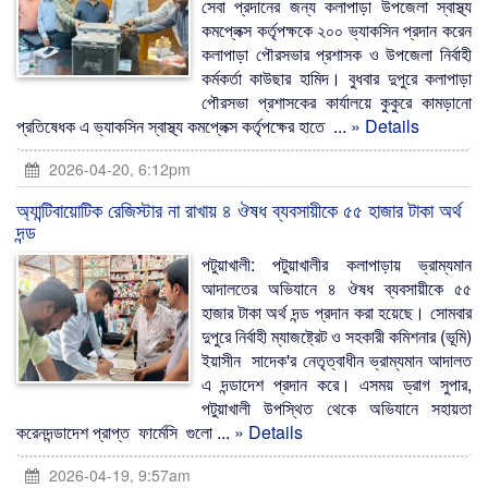
সেবা প্রদানের জন্য কলাপাড়া উপজেলা স্বাস্থ্য
কমপ্লেক্স কর্তৃপক্ষকে ২০০ ভ্যাকসিন প্রদান করেন
কলাপাড়া পৌরসভার প্রশাসক ও উপজেলা নির্বাহী
কর্মকর্তা কাউছার হামিদ। বুধবার দুপুরে কলাপাড়া
পৌরসভা প্রশাসকের কার্যালয়ে কুকুরে কামড়ানো
প্রতিষেধক এ ভ্যাকসিন স্বাস্থ্য কমপ্লেক্স কর্তৃপক্ষের হাতে ...
» Details
2026-04-20, 6:12pm
অ্যান্টিবায়োটিক রেজিস্টার না রাখায় ৪ ঔষধ ব্যবসায়ীকে ৫৫ হাজার টাকা অর্থ
দন্ড
পটুয়াখালী: পটুয়াখালীর কলাপাড়ায় ভ্রাম্যমান
আদালতের অভিযানে ৪ ঔষধ ব্যবসায়ীকে ৫৫
হাজার টাকা অর্থ দন্ড প্রদান করা হয়েছে। সোমবার
দুপুরে নির্বাহী ম্যাজষ্ট্রেট ও সহকারী কমিশনার (ভূমি)
ইয়াসীন সাদেক'র নেতৃত্বাধীন ভ্রাম্যমান আদালত
এ দন্ডাদেশ প্রদান করে। এসময় ড্রাগ সুপার,
পটুয়াখালী উপস্থিত থেকে অভিযানে সহায়তা
করেনদন্ডাদেশ প্রাপ্ত ফার্মেসি গুলো ...
» Details
2026-04-19, 9:57am