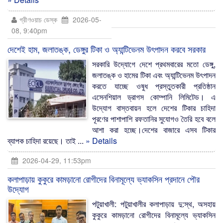
গ্রীণওয়াচ ডেস্ক
2026-05-
08, 9:40pm
দেশেই হাম, জলাতঙ্ক, ডেঙ্গুর টিকা ও অ্যান্টিভেনম উৎপাদন করবে সরকার
সরকারি উদ্যোগে দেশে প্রথমবারের মতো ডেঙ্গু,
জলাতঙ্ক ও হামের টিকা এবং অ্যান্টিভেনম উৎপাদন
করতে যাচ্ছে ওষুধ প্রস্তুতকারী প্রতিষ্ঠান
এসেনশিয়াল ড্রাগস কোম্পানি লিমিটেড। এ
উদ্যোগ বাস্তবায়ন হলে দেশের টিকার চাহিদা
পূরণের পাশাপাশি রফতানির সুযোগও তৈরি হবে বলে
আশা করা হচ্ছে।দেশের বাজারে এসব টিকার
ব্যাপক চাহিদা রয়েছে। তাই ...
» Details
2026-04-29, 11:53pm
কলাপাড়ায় কুকুরে কামড়ানো রোগীদের বিনামূল্যে ভ্যাকসিন প্রদানে পৌর
উদ্যোগ
পটুয়াখালী: পটুয়াখালীর কলাপাড়ায় দু:স্থ, অসহায়
কুকুরে কামড়ানো রোগীদের বিনামূল্যে ভ্যাকসিন