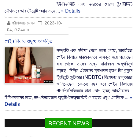
ইউনিভার্সিটি এবং ভারতের সেরাম ইন্সটিটিউট
যৌথভাবে আর টোয়েন্টি ওয়ান নামে ...
» Details
গ্রীণওয়াচ ডেস্ক
2023-10-
04, 9:24am
পেইন কিলার ওষুধে আসক্তি
সম্প্রতি এক সমীক্ষা থেকে জানা গেছে, ভারতীয়রা
পেইন কিলারে মারাত্মকভাবে আসক্ত হয়ে পড়েছেন
যার থেকে তাদের মধ্যে নানারকম অসুখবিসুখ
বাড়ছে।দিল্লি এইমসের ন্যাশনাল ড্রাগ ডিপেন্ডেন্স
ট্রিটমেন্ট সেন্টারের (NDDTC) বিশেষজ্ঞ ডাক্তাররা
জানিয়েছেন, ১০-১৫ বছর ধরে পেইন কিলারের
পার্শ্বপ্রতিক্রিয়ায় নানা রোগ হচ্ছে ভারতীয়দের।
চিকিৎসকদের মতে, নন-স্টেরয়েডাল অ্যান্টি-ইনফ্ল্যামেটরি গোত্রের ওষুধ একদিকে ...
»
Details
RECENT NEWS