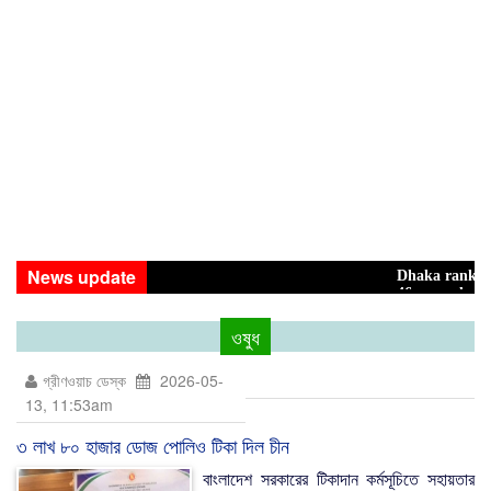
News update
Dhaka ranks 15th among w
46 maunds (1.65 tons) of h
ওষুধ
গ্রীণওয়াচ ডেস্ক
2026-05-
13, 11:53am
৩ লাখ ৮০ হাজার ডোজ পোলিও টিকা দিল চীন
বাংলাদেশ সরকারের টিকাদান কর্মসূচিতে সহায়তার