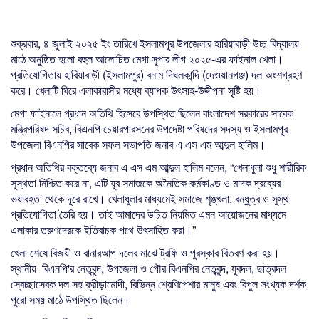
শুক্রবার, ৪ জুলাই ২০২৫ ইং তারিখে ইসলামপুর উপজেলার হারিয়াবাড়ী উচ্চ বিদ্যালয়
মাঠে অনুষ্ঠিত হলো বহুল আলোচিত মেগা সুপার লীগ ২০২৫-এর ফাইনাল খেলা।
প্রতিযোগিতায় হারিয়াবাড়ী (ইসলামপুর) বনাম দিঘলকান্দি (দেওয়ানগঞ্জ) দল অংশগ্রহণ
করে। খেলাটি ঘিরে এলাকাবাসীর মধ্যে ব্যাপক উৎসাহ-উদ্দীপনা সৃষ্টি হয়।
মেগা ফাইনালে প্রধান অতিথি হিসেবে উপস্থিত ছিলেন বাংলাদেশ সরকারের সাবেক
মন্ত্রিপরিষদ সচিব, বিএনপি চেয়ারপারসনের উপদেষ্টা পরিষদের সদস্য ও ইসলামপুর
উপজেলা বিএনপির সাবেক সফল সভাপতি জনাব এ এস এম আব্দুল হালিম।
প্রধান অতিথির বক্তব্যে জনাব এ এস এম আব্দুল হালিম বলেন, “খেলাধুলা শুধু শারীরিক
সুস্থতা নিশ্চিত করে না, এটি যুব সমাজকে অনৈতিক কর্মকাণ্ড ও মাদক দ্রব্যের
ভয়াবহতা থেকে দূরে রাখে। খেলাধুলার মাধ্যমেই সমাজে শৃঙ্খলা, বন্ধুত্ব ও সুস্থ
প্রতিযোগিতা তৈরি হয়। তাই আমাদের উচিত নিয়মিত এমন আয়োজনের মাধ্যমে
এলাকার তরুণদেরকে ইতিবাচক পথে উৎসাহিত করা।”
খেলা শেষে বিজয়ী ও রানারআপ দলের মাঝে ট্রফি ও পুরস্কার বিতরণ করা হয়।
স্থানীয় বিএনপি'র নেতৃবৃন্দ, উপজেলা ও পৌর বিএনপির নেতৃবৃন্দ, যুবদল, ছাত্রদল
স্বেচ্ছাসেবক দল সহ ক্রীড়ামোদী, বিভিন্ন শ্রেণিপেশার মানুষ এবং বিপুল সংখ্যক দর্শক
পুরো সময় মাঠে উপস্থিত ছিলেন।