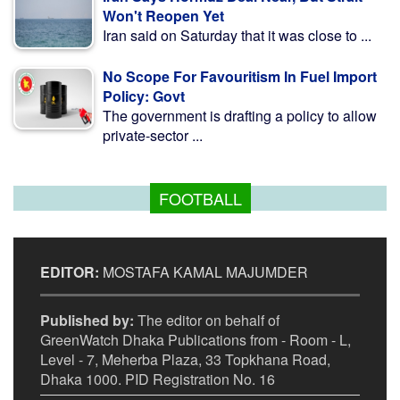
Won't Reopen Yet
Iran said on Saturday that it was close to ...
No Scope For Favouritism In Fuel Import
Policy: Govt
The government is drafting a policy to allow
private-sector ...
FOOTBALL
EDITOR:
MOSTAFA KAMAL MAJUMDER
Published by:
The editor on behalf of
GreenWatch Dhaka Publications from - Room - L,
Level - 7, Meherba Plaza, 33 Topkhana Road,
Dhaka 1000. PID Registration No. 16