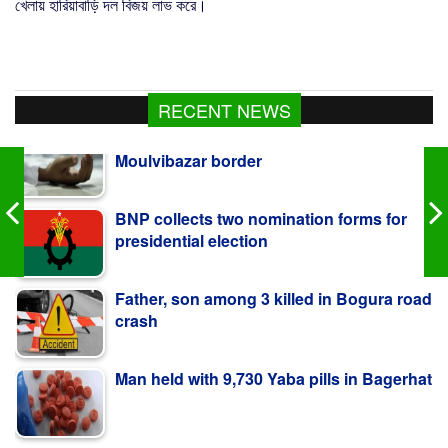
খেলায় হারিয়াবাড়ি দল বিজয় লাভ করে।
Bangladeshi shot dead by BSF along
RECENT NEWS
Moulvibazar border
BNP collects two nomination forms for
presidential election
Father, son among 3 killed in Bogura road
crash
Man held with 9,730 Yaba pills in Bagerhat
PM Stresses Efficient Use of Power Infrastructure