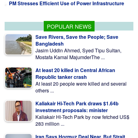
POPULAR NEWS
Save Rivers, Save the People; Save
Bangladesh
Jasim Uddin Ahmed, Syed Tipu Sultan,
Mostafa Kamal MajumderThe ...
At least 20 killed in Central African
Republic tanker crash
At least 20 people were killed and several
others ...
Kaliakair Hi-Tech Park draws $1.64b
investment proposals: minister
Kaliakair Hi-Tech Park by now fetched US$
283 million ...
Iran Says Hormuz Deal Near, But Strait