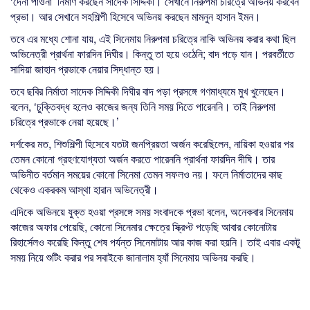
‘দেনা পাওনা’ নির্মাণ করছেন সাদেক সিদ্দিকী। সেখানে নিরুপমা চরিত্রে অভিনয় করবেন
প্রভা। আর সেখানে সহশিল্পী হিসেবে অভিনয় করছেন মামনুন হাসান ইমন।
তবে এর মধ্যে শোনা যায়, এই সিনেমায় নিরুপমা চরিত্রে নাকি অভিনয় করার কথা ছিল
অভিনেত্রী প্রার্থনা ফারদিন দিঘীর। কিন্তু তা হয়ে ওঠেনি; বাদ পড়ে যান। পরবর্তীতে
সাদিয়া জাহান প্রভাকে নেয়ার সিদ্ধান্ত হয়।
তবে ছবির নির্মাতা সাদেক সিদ্দিকী দিঘীর বাদ পড়া প্রসঙ্গে গণমাধ্যমে মুখ খুলেছেন।
বলেন, ‘চুক্তিবদ্ধ হলেও কাজের জন্য তিনি সময় দিতে পারেননি। তাই নিরুপমা
চরিত্রে প্রভাকে নেয়া হয়েছে।’
দর্শকের মত, শিশুশিল্পী হিসেবে যতটা জনপ্রিয়তা অর্জন করেছিলেন, নায়িকা হওয়ার পর
তেমন কোনো গ্রহণযোগ্যতা অর্জন করতে পারেননি প্রার্থনা ফারদিন দীঘি। তার
অভিনীত বর্তমান সময়ের কোনো সিনেমা তেমন সফলও নয়। ফলে নির্মাতাদের কাছ
থেকেও একরকম আস্থা হারান অভিনেত্রী।
এদিকে অভিনয়ে যুক্ত হওয়া প্রসঙ্গে সময় সংবাদকে প্রভা বলেন, অনেকবার সিনেমায়
কাজের অফার পেয়েছি, কোনো সিনেমার ক্ষেত্রে স্ক্রিপ্ট পড়েছি আবার কোনোটায়
রিহার্সেলও করেছি কিন্তু শেষ পর্যন্ত সিনেমাটায় আর কাজ করা হয়নি। তাই এবার একটু
সময় নিয়ে শুটিং করার পর সবাইকে জানালাম হ্যাঁ সিনেমায় অভিনয় করছি।